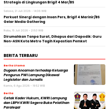
Strategis di Lingkungan Brigif 4 Mar/BS
Selasa, 21 Juli 2026 - 14:06 WIB
Perkuat Sinergi dengan Insan Pers, Brigif 4 Marinir/BS
Gelar Media Gathering
Rabu, 15 Juli 2026 - 21:53 WIB
Dirumahkan Tanpa Surat, Dihapus dari Dapodik: Guru
Non-ASN Kota Metro Tagih Kepastian Pemkot
BERITA TERBARU
Berita Utama
Dugaan Ancaman terhadap Keluarga
Pengurus PWI Lampung Dikawal
Legislator dan Jurnalis
Kamis, 6 Agu 2026 - 19:52 WIB
Berita
Cetak Kader Hukum, KWRI Lampung
dan LBPH KWRI Segera Buka Pelatihan
Paralegal