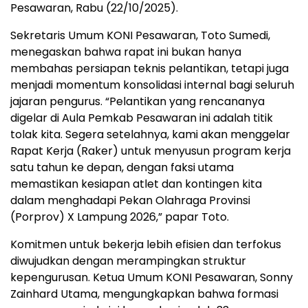
Pesawaran, Rabu (22/10/2025).
Sekretaris Umum KONI Pesawaran, Toto Sumedi,
menegaskan bahwa rapat ini bukan hanya
membahas persiapan teknis pelantikan, tetapi juga
menjadi momentum konsolidasi internal bagi seluruh
jajaran pengurus. “Pelantikan yang rencananya
digelar di Aula Pemkab Pesawaran ini adalah titik
tolak kita. Segera setelahnya, kami akan menggelar
Rapat Kerja (Raker) untuk menyusun program kerja
satu tahun ke depan, dengan faksi utama
memastikan kesiapan atlet dan kontingen kita
dalam menghadapi Pekan Olahraga Provinsi
(Porprov) X Lampung 2026,” papar Toto.
Komitmen untuk bekerja lebih efisien dan terfokus
diwujudkan dengan merampingkan struktur
kepengurusan. Ketua Umum KONI Pesawaran, Sonny
Zainhard Utama, mengungkapkan bahwa formasi