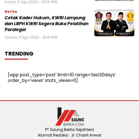
Kamis, 6 Agu 2026 - 19:52 WIB
Berita
Cetak Kader Hukum, KWRI Lampung
dan LBPH KWRI Segera Buka Pelatihan
Paralegal
Selasa, 4 Agu 2026 - 19:18 WIB
TRENDING
[wpp post_type=’post’ limit=10 range=’last30days’
order_by=’views’ stats_views=0]
PT Saung Berita Sejahtera
Alamat Redaksi : Jl. Chairil Anwar