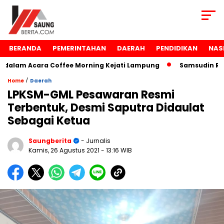
BERANDA
PEMERINTAHAN
DAERAH
PENDIDIKAN
NAS
am Acara Coffee Morning Kejati Lampung
Samsudin Raih P
/
Home
Daerah
LPKSM-GML Pesawaran Resmi
Terbentuk, Desmi Saputra Didaulat
Sebagai Ketua
Saungberita
- Jurnalis
Kamis, 26 Agustus 2021
- 13:16 WIB