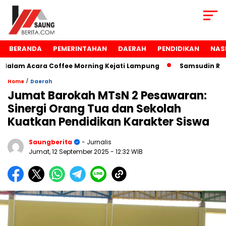
BERANDA
PEMERINTAHAN
DAERAH
PENDIDIKAN
NAS
lam Acara Coffee Morning Kejati Lampung
Samsudin Raih 
/
Home
Daerah
Jumat Barokah MTsN 2 Pesawaran:
Sinergi Orang Tua dan Sekolah
Kuatkan Pendidikan Karakter Siswa
Saungberita
- Jurnalis
Jumat, 12 September 2025
- 12:32 WIB