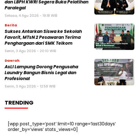
dan LBPH KWRI Segera Buka Pelatihan
Paralegal
Selasa, 4 Agu 2026 - 19:18 WIB
Berita
Sukses Antarkan Siswa ke Sekolah
Favorit, MTsN 2 Pesawaran Terima
Penghargaan dari SMK Telkom
Senin, 3 Agu 2026 - 20:10 WIB
Daerah
AsLI Lampung Dorong Pengusaha
Laundry Bangun Bisnis Legal dan
Profesional
Senin, 3 Agu 2026 - 12:58 WIB
TRENDING
[wpp post_type=’post’ limit=10 range=’last30days’
order_by=’views’ stats_views=0]