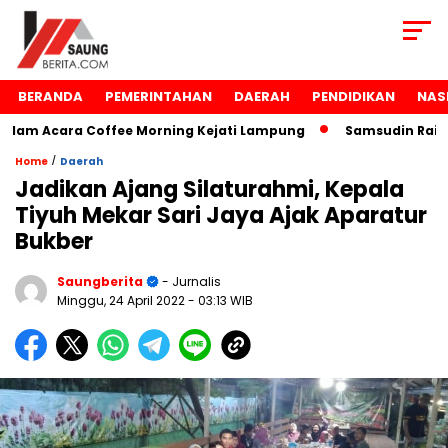
BERANDA
PEMERINTAHAN
DAERAH
PENDIDIKAN
NAS
am Acara Coffee Morning Kejati Lampung
Samsudin Raih P
/
Home
Daerah
Jadikan Ajang Silaturahmi, Kepala
Tiyuh Mekar Sari Jaya Ajak Aparatur
Bukber
Saungberita
- Jurnalis
Minggu, 24 April 2022
- 03:13 WIB