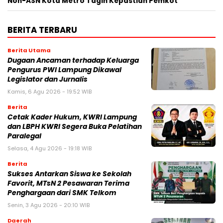
Non-ASN Kota Metro Tagih Kepastian Pemkot
BERITA TERBARU
Berita Utama
Dugaan Ancaman terhadap Keluarga
Pengurus PWI Lampung Dikawal
Legislator dan Jurnalis
Kamis, 6 Agu 2026 - 19:52 WIB
Berita
Cetak Kader Hukum, KWRI Lampung
dan LBPH KWRI Segera Buka Pelatihan
Paralegal
Selasa, 4 Agu 2026 - 19:18 WIB
Berita
Sukses Antarkan Siswa ke Sekolah
Favorit, MTsN 2 Pesawaran Terima
Penghargaan dari SMK Telkom
Senin, 3 Agu 2026 - 20:10 WIB
Daerah