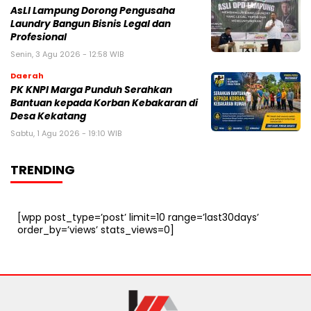
AsLI Lampung Dorong Pengusaha
Laundry Bangun Bisnis Legal dan
Profesional
Senin, 3 Agu 2026 - 12:58 WIB
Daerah
PK KNPI Marga Punduh Serahkan
Bantuan kepada Korban Kebakaran di
Desa Kekatang
Sabtu, 1 Agu 2026 - 19:10 WIB
TRENDING
[wpp post_type=’post’ limit=10 range=’last30days’
order_by=’views’ stats_views=0]