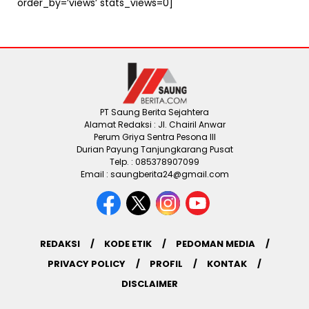
order_by=’views’ stats_views=0]
PT Saung Berita Sejahtera
Alamat Redaksi : Jl. Chairil Anwar
Perum Griya Sentra Pesona III
Durian Payung Tanjungkarang Pusat
Telp. : 085378907099
Email : saungberita24@gmail.com
REDAKSI
KODE ETIK
PEDOMAN MEDIA
PRIVACY POLICY
PROFIL
KONTAK
DISCLAIMER