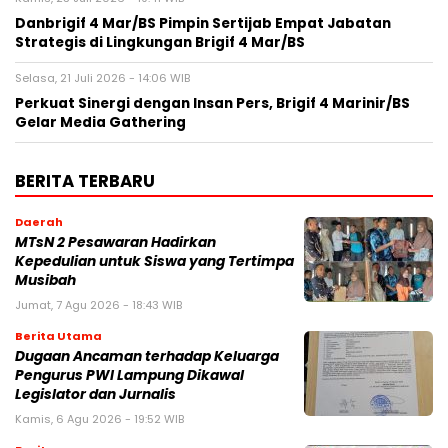
Danbrigif 4 Mar/BS Pimpin Sertijab Empat Jabatan
Strategis di Lingkungan Brigif 4 Mar/BS
Selasa, 21 Juli 2026 - 14:06 WIB
Perkuat Sinergi dengan Insan Pers, Brigif 4 Marinir/BS
Gelar Media Gathering
BERITA TERBARU
Daerah
MTsN 2 Pesawaran Hadirkan
Kepedulian untuk Siswa yang Tertimpa
Musibah
Jumat, 7 Agu 2026 - 18:43 WIB
Berita Utama
Dugaan Ancaman terhadap Keluarga
Pengurus PWI Lampung Dikawal
Legislator dan Jurnalis
Kamis, 6 Agu 2026 - 19:52 WIB