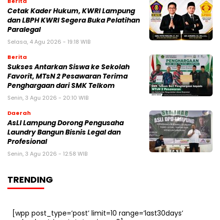
Berita
Cetak Kader Hukum, KWRI Lampung
dan LBPH KWRI Segera Buka Pelatihan
Paralegal
Selasa, 4 Agu 2026 - 19:18 WIB
Berita
Sukses Antarkan Siswa ke Sekolah
Favorit, MTsN 2 Pesawaran Terima
Penghargaan dari SMK Telkom
Senin, 3 Agu 2026 - 20:10 WIB
Daerah
AsLI Lampung Dorong Pengusaha
Laundry Bangun Bisnis Legal dan
Profesional
Senin, 3 Agu 2026 - 12:58 WIB
TRENDING
[wpp post_type=’post’ limit=10 range=’last30days’