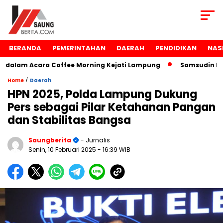
BERANDA
PEMERINTAHAN
DAERAH
PENDIDIKAN
NAS
lam Acara Coffee Morning Kejati Lampung
Samsudin Raih 
/
Home
Daerah
HPN 2025, Polda Lampung Dukung
Pers sebagai Pilar Ketahanan Pangan
dan Stabilitas Bangsa
Saungberita
- Jurnalis
Senin, 10 Februari 2025
- 16:39 WIB