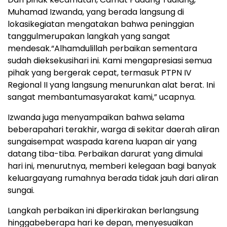
Muhamad Izwanda, yang
berada
langsung
di
lokasi
kegiatan
mengatakan
bahwa
peninggian
tanggul
merupakan
langkah
yang sangat
mendesak
.
“
Alhamdulillah
perbaikan
sementara
sudah
dieksekusi
hari
ini
. Kami
mengapresiasi
semua
pihak
yang
bergerak
cepat
,
termasuk
PTPN IV
Regional II yang
langsung
menurunkan
alat
berat
. Ini
sangat
membantu
masyarakat
kami,
”
ucapnya
.
Izwanda
juga
menyampaikan
bahwa
selama
beberapa
hari
terakhir
,
warga
di
sekitar
daerah
aliran
sungai
sempat
waspada
karena
luapan
air yang
datang
tiba-tiba
.
Perbaikan
darurat
yang
dimulai
hari
ini
,
menurutnya
,
memberi
kelegaan
bagi
banyak
keluarga
yang
rumahnya
berada
tidak
jauh
dari
aliran
sungai
.
Langkah
perbaikan
ini
diperkirakan
berlangsung
hingga
beberapa
hari
ke
depan
,
menyesuaikan