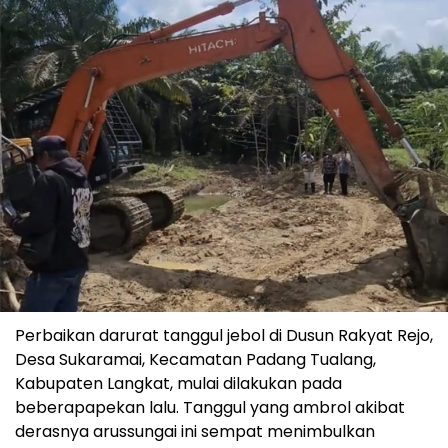
Perbaikan
darurat
tanggul
jebol
di Dusun Rakyat Rejo,
Desa
Sukaramai
,
Kecamatan
Padang
Tualang
,
Kabupaten
Langkat
,
mulai
dilakukan
pada
beberapa
pekan
lalu
.
Tanggul
yang
ambrol
akibat
derasnya
arus
sungai
ini
sempat
menimbulkan