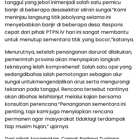
tanggul
yang
jebol
ini
menjadi
salah
satu
pemicu
banjir
di
beberapa
desa
sekitar
aliran
sungai
.
“
Kami
meninjau
langsung
titik
jebol
yang
selama
ini
menyebabkan
banjir
di
beberapa
desa
.
Respons
cepat
dari
pihak
PTPN IV
hari
ini
sangat
membantu
untuk
menutup
sementara
titik
yang bocor,
”
katanya
.
Menurutnya
,
setelah
penanganan
darurat
dilakukan
,
pemerintah
provinsi
akan
menyiapkan
langkah
teknis
yang
lebih
komprehensif
. Salah
satu
opsi
yang
sedang
dibahas
ialah
pemotongan
sebagian
alur
sungai
untuk
mengendalikan
arus
serta
mengurangi
tekanan
pada
tanggul
.
Rencana
tersebut
nantinya
akan
dibahas
lebih
lanjut
melalui
kajian
bersama
konsultan
perencana
.
“
Penanganan
sementara
ini
penting
,
tapi
kami juga
menyiapkan
rencana
permanen
agar
masyarakat
tidak
lagi
terdampak
tiap
musim
hujan
,
”
ujarnya
.
Dari
pihak
kecamatan
, Camat Padang
Tualang
,