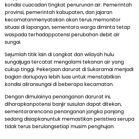
kondisi
cuaca
dan
tingkat
penurunan
air.
Pemerintah
provinsi
,
pemerintah
kabupaten
, dan
jajaran
kecamatan
menyatakan
akan
terus
memonitor
situasi
di
lapangan
,
sementara
warga
diminta
tetap
waspada
terhadap
potensi
perubahan
debit air
sungai
.
Sejumlah
titik
lain di
Langkat
dan wilayah
hulu
sungai
juga
tercatat
mengalami
tekanan
air yang
cukup
tinggi
.
Pekerjaan
darurat
di
Sukaramai
menjadi
bagian
dari
upaya
lebih
luas
untuk
menstabilkan
kondisi
aliran
sungai
di
beberapa
kecamatan
.
Dengan
dimulainya
penanganan
darurat
ini
,
diharapkan
potensi
banjir
susulan
dapat
ditekan
,
sementara
rencana
penanganan
jangka
panjang
sedang
disiapkan
untuk
memastikan
peristiwa
serupa
tidak
terus
berulang
setiap
musim
penghujan
.