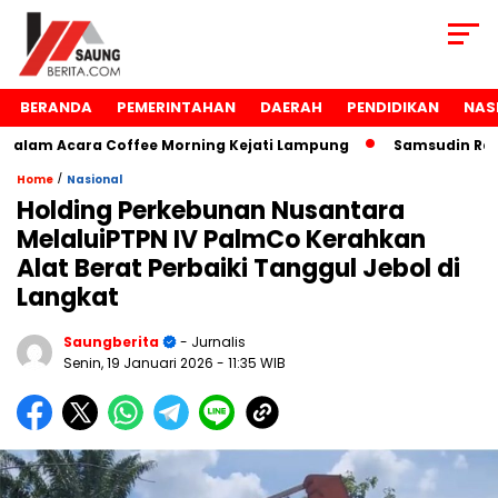
BERANDA
PEMERINTAHAN
DAERAH
PENDIDIKAN
NAS
am Acara Coffee Morning Kejati Lampung
Samsudin Raih P
/
Home
Nasional
Holding Perkebunan Nusantara
MelaluiPTPN IV PalmCo Kerahkan
Alat Berat Perbaiki Tanggul Jebol di
Langkat
Saungberita
- Jurnalis
Senin, 19 Januari 2026
- 11:35 WIB