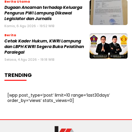
Berita Utama
Dugaan Ancaman terhadap Keluarga
Pengurus PWI Lampung Dikawal
Legislator dan Jurnalis
Kamis, 6 Agu 2026 - 19:52 WIB
Berita
Cetak Kader Hukum, KWRI Lampung
dan LBPH KWRI Segera Buka Pelatihan
Paralegal
Selasa, 4 Agu 2026 - 19:18 WIB
TRENDING
[wpp post_type=’post’ limit=10 range=’last30days’
order_by=’views’ stats_views=0]