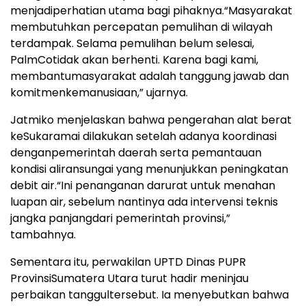
menjadi
perhatian
utama
bagi
pihaknya
.
“
Masyarakat
membutuhkan
percepatan
pemulihan
di wilayah
terdampak
. Selama
pemulihan
belum
selesai
,
PalmCo
tidak
akan
berhenti
. Karena
bagi
kami,
membantu
masyarakat
adalah
tanggung
jawab
dan
komitmen
kemanusiaan
,
”
ujarnya
.
Jatmiko
menjelaskan
bahwa
pengerahan
alat
berat
ke
Sukaramai
dilakukan
setelah
adanya
koordinasi
dengan
pemerintah
daerah
serta
pemantauan
kondisi
aliran
sungai
yang
menunjukkan
peningkatan
debit
air.
“
Ini
penanganan
darurat
untuk
menahan
luapan
air,
sebelum
nantinya
ada
intervensi
teknis
jangka
panjang
dari
pemerintah
provinsi
,
”
tambahnya
.
Sementara
itu
,
perwakilan
UPTD Dinas PUPR
Provinsi
Sumatera Utara
turut
hadir
meninjau
perbaikan
tanggul
tersebut
.
Ia
menyebutkan
bahwa