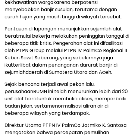
kekhawatiran
warga
karena
berpotensi
menyebabkan
banjir
susulan
,
terutama
dengan
curah
hujan
yang
masih
tinggi
di wilayah
tersebut
.
Pantauan
di
lapangan
menunjukkan
sejumlah
alat
berat
mulai
bekerja
melakukan
peninggian
tanggul
di
beberapa
titik
kritis
.
Pengerahan
alat
ini
difasilitasi
oleh PTPN Group
melalui
PTPN IV
PalmCo
Regional II
Kebun
Sawit
Seberang, yang
sebelumnya
juga
ikut
terlibat
dalam
penanganan
darurat
banjir
di
sejumlah
daerah
di Sumatera Utara dan Aceh.
Sejak
bencana
terjadi
awal
pekan
lalu
,
perusahaan
BUMN
ini
telah
menurunkan
lebih
dari
20
unit
alat
berat
untuk
membuka
akses
,
memperbaiki
badan
jalan
,
serta
menormalisasi
aliran
air di
beberapa
wilayah yang
terdampak
.
Direktur
Utama PTPN IV
PalmCo
Jatmiko
K. Santosa
mengatakan
bahwa
percepatan
pemulihan