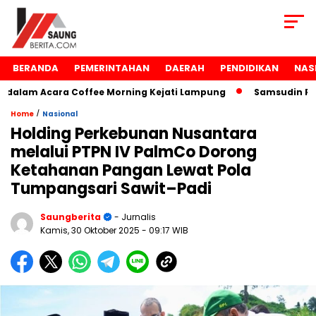
BERANDA
PEMERINTAHAN
DAERAH
PENDIDIKAN
NAS
lam Acara Coffee Morning Kejati Lampung
Samsudin Raih 
/
Home
Nasional
Holding Perkebunan Nusantara
melalui PTPN IV PalmCo Dorong
Ketahanan Pangan Lewat Pola
Tumpangsari Sawit–Padi
Saungberita
- Jurnalis
Kamis, 30 Oktober 2025
- 09:17 WIB