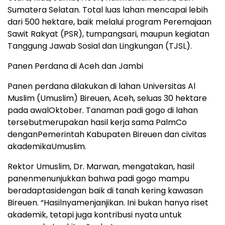
Sumatera Selatan. Total
luas
lahan
mencapai
lebih
dari
500
hektare
,
baik
melalui
program
Peremajaan
Sawit
Rakyat (PSR),
tumpangsari
,
maupun
kegiatan
Tanggung
Jawab Sosial dan
Lingkungan
(TJSL).
Panen Perdana di Aceh dan Jambi
Panen
perdana
dilakukan
di
lahan
Universitas Al
Muslim (
Umuslim
)
Bireuen
, Aceh,
seluas
30
hektare
pada
awal
Oktober.
Tanaman
padi
gogo
di
lahan
tersebut
merupakan
hasil
kerja
sama
PalmCo
dengan
Pemerintah
Kabupaten
Bireuen
dan civitas
akademika
Umuslim
.
Rektor
Umuslim, Dr. Marwan,
mengatakan
,
hasil
panen
menunjukkan
bahwa
padi
gogo
mampu
beradaptasi
dengan
baik
di
tanah
kering
kawasan
Bireuen
. “
Hasilnya
menjanjikan
. Ini
bukan
hanya
riset
akademik
,
tetapi
juga
kontribusi
nyata
untuk