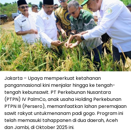
Jakarta
–
Upaya
memperkuat
ketahanan
pangan
nasional
kini
menjalar
hingga
ke
tengah-
tengah
kebun
sawit
. PT Perkebunan Nusantara
(PTPN) IV
PalmCo
,
anak
usaha
Holding Perkebunan
PTPN III (Persero),
memanfaatkan
lahan
peremajaan
sawit
rakyat
untuk
menanam
padi
gogo
. Program
ini
telah
memasuki
tahap
panen
di dua
daerah
, Aceh
dan Jambi, di Oktober 2025
ini
.