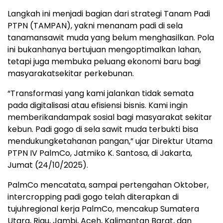
Langkah
ini
menjadi
bagian
dari
strategi Tanam Padi
PTPN (TAMPAN),
yakni
menanam
padi di sela
tanaman
sawit
muda
yang
belum
menghasilkan
. Pola
ini
bukan
hanya
bertujuan
mengoptimalkan
lahan
,
tetapi
juga
membuka
peluang
ekonomi
baru
bagi
masyarakat
sekitar
perkebunan
.
“
Transformasi
yang kami
jalankan
tidak
semata
pada
digitalisasi
atau
efisiensi
bisnis
. Kami
ingin
memberikan
dampak
sosial
bagi
masyarakat
sekitar
kebun
. Padi
gogo
di sela
sawit
muda
terbukti
bisa
mendukung
ketahanan
pangan
,”
ujar
Direktur
Utama
PTPN IV
PalmCo
,
Jatmiko
K. Santosa, di Jakarta,
Jumat (24/10/2025).
PalmCo
mencatata
,
sampai
pertengahan
Oktober,
intercropping padi
gogo
telah
diterapkan
di
tujuh
regional
kerja
PalmCo
,
mencakup
Sumatera
Utara, Riau, Jambi, Aceh, Kalimantan Barat, dan