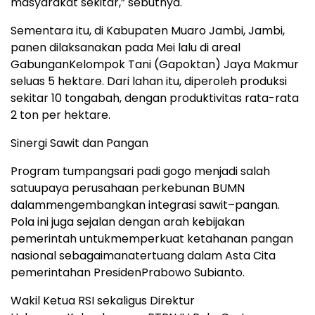
masyarakat
sekitar
,”
sebutnya
.
Sementara
itu
, di
Kabupaten
Muaro
Jambi, Jambi,
panen
dilaksanakan
pada Mei
lalu
di areal
Gabungan
Kelompok Tani (
Gapoktan
) Jaya Makmur
seluas
5
hektare
. Dari
lahan
itu
,
diperoleh
produksi
sekitar
10 ton
gabah
,
dengan
produktivitas
rata-rata
2 ton per
hektare
.
Sinergi
Sawit
dan Pangan
Program
tumpangsari
padi
gogo
menjadi
salah
satu
upaya
perusahaan
perkebunan
BUMN
dalam
mengembangkan
integrasi
sawit
–
pangan
.
Pola
ini
juga
sejalan
dengan
arah
kebijakan
pemerintah
untuk
memperkuat
ketahanan
pangan
nasional
sebagaimana
tertuang
dalam
Asta Cita
pemerintahan
Presiden
Prabowo
Subianto
.
Wakil
Ketua
RSI
sekaligus
Direktur