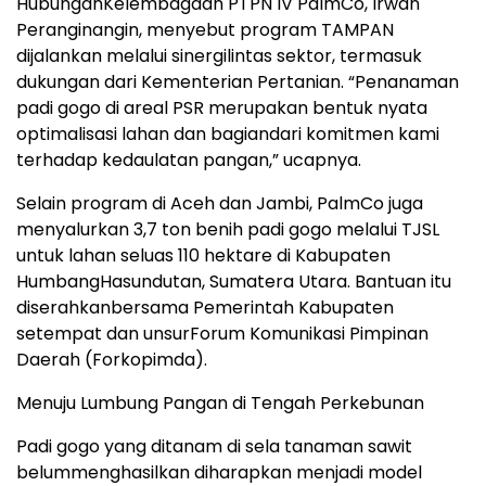
Hubungan
Kelembagaan
PTPN IV
PalmCo
,
Irwan
Peranginangin
,
menyebut
program TAMPAN
dijalankan
melalui
sinergi
lintas
sektor
,
termasuk
dukungan
dari
Kementerian
Pertanian
.
“
Penanaman
padi
gogo
di areal PSR
merupakan
bentuk
nyata
optimalisasi
lahan
dan
bagian
dari
komitmen
kami
terhadap
kedaulatan
pangan
,”
ucapnya
.
Selain program di Aceh dan Jambi,
PalmCo
juga
menyalurkan
3,7 ton
benih
padi
gogo
melalui
TJSL
untuk
lahan
seluas
110
hektare
di
Kabupaten
Humbang
Hasundutan, Sumatera Utara.
Bantuan
itu
diserahkan
bersama
Pemerintah
Kabupaten
setempat
dan
unsur
Forum
Komunikasi
Pimpinan
Daerah (
Forkopimda
).
Menuju
Lumbung Pangan di Tengah Perkebunan
Padi
gogo
yang
ditanam
di sela
tanaman
sawit
belum
menghasilkan
diharapkan
menjadi
model