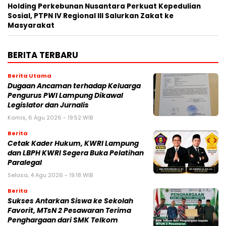
Holding Perkebunan Nusantara Perkuat Kepedulian
Sosial, PTPN IV Regional III Salurkan Zakat ke
Masyarakat
BERITA TERBARU
Berita Utama
Dugaan Ancaman terhadap Keluarga
Pengurus PWI Lampung Dikawal
Legislator dan Jurnalis
Kamis, 6 Agu 2026 - 19:52 WIB
Berita
Cetak Kader Hukum, KWRI Lampung
dan LBPH KWRI Segera Buka Pelatihan
Paralegal
Selasa, 4 Agu 2026 - 19:18 WIB
Berita
Sukses Antarkan Siswa ke Sekolah
Favorit, MTsN 2 Pesawaran Terima
Penghargaan dari SMK Telkom