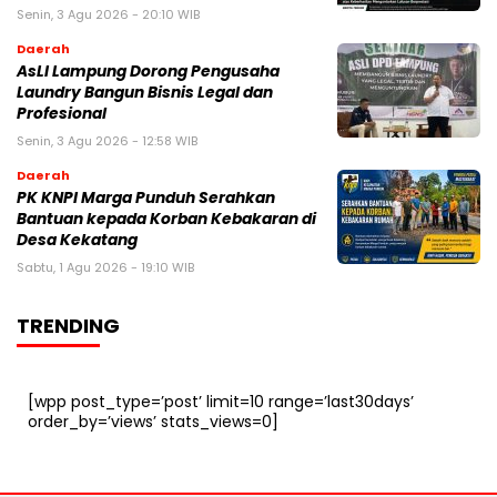
Senin, 3 Agu 2026 - 20:10 WIB
Daerah
AsLI Lampung Dorong Pengusaha
Laundry Bangun Bisnis Legal dan
Profesional
Senin, 3 Agu 2026 - 12:58 WIB
Daerah
PK KNPI Marga Punduh Serahkan
Bantuan kepada Korban Kebakaran di
Desa Kekatang
Sabtu, 1 Agu 2026 - 19:10 WIB
TRENDING
[wpp post_type=’post’ limit=10 range=’last30days’
order_by=’views’ stats_views=0]