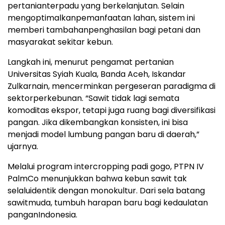
pertanian
terpadu
yang
berkelanjutan
. Selain
mengoptimalkan
pemanfaatan
lahan
,
sistem
ini
memberi
tambahan
penghasilan
bagi
petani
dan
masyarakat
sekitar
kebun
.
Langkah
ini
,
menurut
pengamat
pertanian
Universitas Syiah Kuala, Banda Aceh, Iskandar
Zulkarnain,
mencerminkan
pergeseran
paradigma
di
sektor
perkebunan
. “
Sawit
tidak
lagi
semata
komoditas
ekspor
,
tetapi
juga
ruang
bagi
diversifikasi
pangan
. Jika
dikembangkan
konsisten
,
ini
bisa
menjadi
model lumbung
pangan
baru
di
daerah
,”
ujarnya
.
Melalui
program intercropping padi
gogo
, PTPN IV
PalmCo
menunjukkan
bahwa
kebun
sawit
tak
selalu
identik
dengan
monokultur
. Dari sela
batang
sawit
muda
,
tumbuh
harapan
baru
bagi
kedaulatan
pangan
Indonesia.