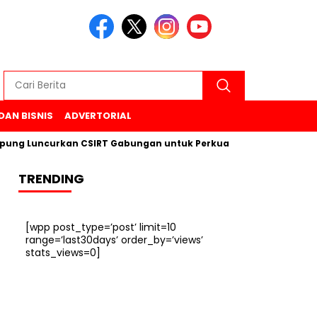
DAN BISNIS
ADVERTORIAL
curkan CSIRT Gabungan untuk Perkuat Keamanan Siber di 6 Ka
TRENDING
[wpp post_type=’post’ limit=10
range=’last30days’ order_by=’views’
stats_views=0]