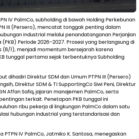
PN IV PalmCo, subholding di bawah Holding Perkebunan
N III (Persero), mencatat tonggak penting dalam
ubungan industrial melalui penandatanganan Perjanjian
 (PKB) Periode 2026–2027. Prosesi yang berlangsung di
s (8/1), menjadi momentum bersejarah karena
B tunggal pertama sejak terbentuknya Subholding
ut dihadiri Direktur SDM dan Umum PTPN III (Persero)
gsih, Direktur SDM & TI SupportingCo Siwi Peni, Direktur
GN Affan Safiq, jajaran manajemen PalmCo, serta
ntingan terkait. Penetapan PKB tunggal ini
luhan ribu pekerja di lingkungan PalmCo dalam satu
lasi hubungan industrial yang terstandarisasi dan
a PTPN IV PalmCo, Jatmiko K. Santosa, menegaskan