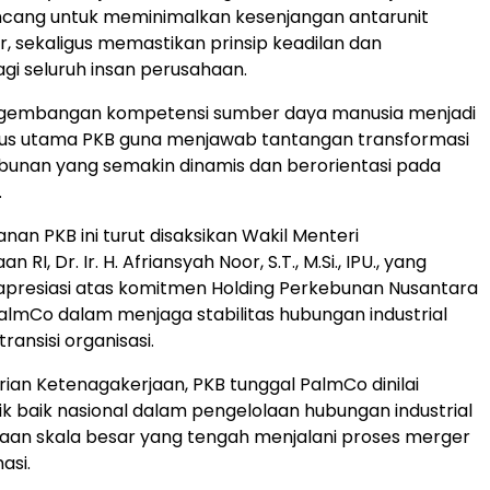
ncang untuk meminimalkan kesenjangan antarunit
 sekaligus memastikan prinsip keadilan dan
gi seluruh insan perusahaan.
pengembangan kompetensi sumber daya manusia menjadi
okus utama PKB guna menjawab tantangan transformasi
ebunan yang semakin dinamis dan berorientasi pada
.
an PKB ini turut disaksikan Wakil Menteri
 RI, Dr. Ir. H. Afriansyah Noor, S.T., M.Si., IPU., yang
presiasi atas komitmen Holding Perkebunan Nusantara
almCo dalam menjaga stabilitas hubungan industrial
ansisi organisasi.
ian Ketenagakerjaan, PKB tunggal PalmCo dinilai
ik baik nasional dalam pengelolaan hubungan industrial
aan skala besar yang tengah menjalani proses merger
asi.