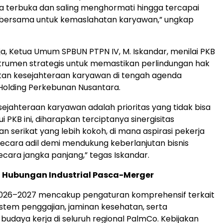
ra terbuka dan saling menghormati hingga tercapai
bersama untuk kemaslahatan karyawan,” ungkap
rja, Ketua Umum SPBUN PTPN IV, M. Iskandar, menilai PKB
nstrumen strategis untuk memastikan perlindungan hak
tan kesejahteraan karyawan di tengah agenda
Holding Perkebunan Nusantara.
esejahteraan karyawan adalah prioritas yang tidak bisa
ui PKB ini, diharapkan terciptanya sinergisitas
 serikat yang lebih kokoh, di mana aspirasi pekerja
ecara adil demi mendukung keberlanjutan bisnis
cara jangka panjang,” tegas Iskandar.
i Hubungan Industrial Pasca-Merger
2026–2027 mencakup pengaturan komprehensif terkait
sistem penggajian, jaminan kesehatan, serta
budaya kerja di seluruh regional PalmCo. Kebijakan