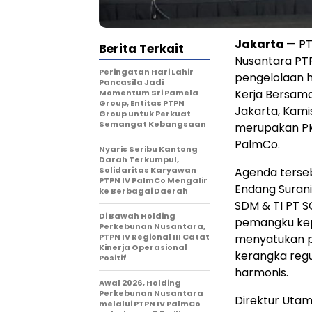
Jakarta
— PT
Berita Terkait
Nusantara PTP
Peringatan Hari Lahir
pengelolaan h
Pancasila Jadi
Kerja Bersama
Momentum Sri Pamela
Group, Entitas PTPN
Jakarta, Kami
Group untuk Perkuat
Semangat Kebangsaan
merupakan PK
PalmCo.
Nyaris Seribu Kantong
Darah Terkumpul,
Solidaritas Karyawan
Agenda terseb
PTPN IV PalmCo Mengalir
Endang Suranin
ke Berbagai Daerah
SDM & TI PT S
Di Bawah Holding
pemangku kepe
Perkebunan Nusantara,
PTPN IV Regional III Catat
menyatukan pu
Kinerja Operasional
kerangka regu
Positif
harmonis.
Awal 2026, Holding
Perkebunan Nusantara
Direktur Utam
melalui PTPN IV PalmCo