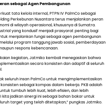
eran sebagai Agen Pembangunan
kuat tata kelola internal, PTPN IV PalmCo sebagai
olding Perkebunan Nusantara terus menjalankan peran
nomi di wilayah operasional, khususnya di Sumatra.
strial yang kondusif menjadi prasyarat penting bagi
ntuk menjalankan fungsi sebagai agen pembangunan
k melalui program tanggung jawab sosial, pemberdayaan
maupun respons kebencanaan.
kaian kegiatan, Jatmiko kembali menegaskan bahwa
mplementasikan secara konsisten dan adaptif di seluruh
l.
ak seluruh insan PalmCo untuk mengimplementasikan
a konsisten sebagai kompas dalam bekerja. PKB adalah
untuk tumbuh lebih kuat, lebih efisien, dan lebih
i kita jadikan sinergi ini sebagai bahan bakar untuk
uruh target yang telah ditetapkan,” pungkas Jatmiko.