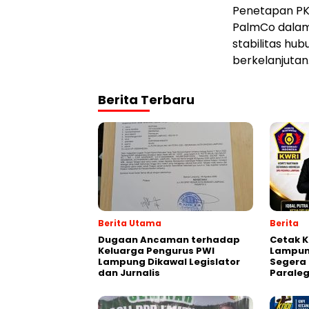
Penetapan PKB
PalmCo dalam
stabilitas hub
berkelanjutan
Berita Terbaru
Berita Utama
Berita
Dugaan Ancaman terhadap
Cetak K
Keluarga Pengurus PWI
Lampun
Lampung Dikawal Legislator
Segera 
dan Jurnalis
Paraleg