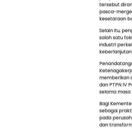
tersebut dira
pasca-merger,
kesetaraan ba
Selain itu, 
salah satu f
industri perk
keberlanjutan
Penandatangan
Ketenagakerjaan
memberikan a
dan PTPN IV P
selama masa tr
Bagi Kementer
sebagai prakt
pada perusah
dan transform