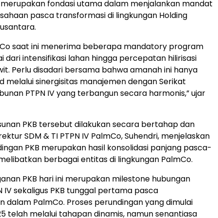
i merupakan fondasi utama dalam menjalankan mandat
usahaan pasca transformasi di lingkungan Holding
usantara.
mCo saat ini menerima beberapa mandatory program
i dari intensifikasi lahan hingga percepatan hilirisasi
it. Perlu disadari bersama bahwa amanah ini hanya
d melalui sinergisitas manajemen dengan Serikat
bunan PTPN IV yang terbangun secara harmonis,” ujar
unan PKB tersebut dilakukan secara bertahap dan
Direktur SDM & TI PTPN IV PalmCo, Suhendri, menjelaskan
ngan PKB merupakan hasil konsolidasi panjang pasca-
elibatkan berbagai entitas di lingkungan PalmCo.
anan PKB hari ini merupakan milestone hubungan
PN IV sekaligus PKB tunggal pertama pasca
 dalam PalmCo. Proses perundingan yang dimulai
25 telah melalui tahapan dinamis, namun senantiasa