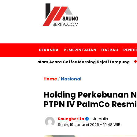
BERANDA
PEMERINTAHAN
DAERAH
PENDI
argaan dalam Acara Coffee Morning Kejati Lampung
Samsu
Home
Nasional
/
Holding Perkebunan N
PTPN IV PalmCo Resm
Saungberita
- Jurnalis
Senin, 19 Januari 2026
- 19:48 WIB