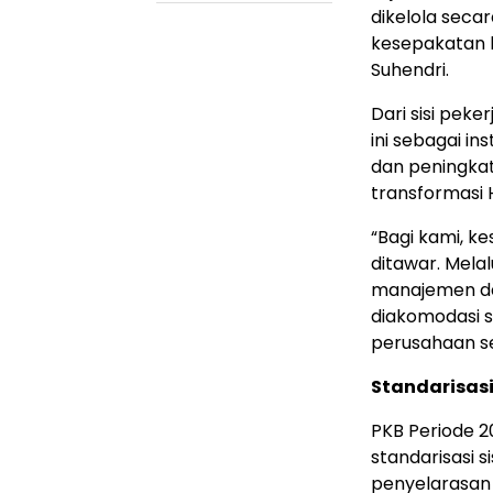
dikelola seca
kesepakatan 
Suhendri.
Dari sisi peke
ini sebagai i
dan peningka
transformasi 
“Bagi kami, k
ditawar. Melal
manajemen dan
diakomodasi s
perusahaan se
Standarisas
PKB Periode 
standarisasi 
penyelarasan 