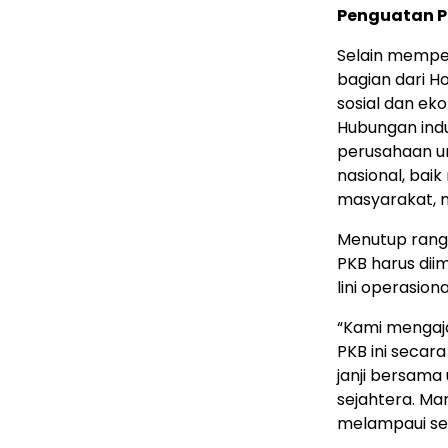
Penguatan P
Selain memper
bagian dari H
sosial dan eko
Hubungan indu
perusahaan u
nasional, bai
masyarakat, 
Menutup rang
PKB harus dii
lini operasiona
“Kami mengaj
PKB ini secar
janji bersama 
sejahtera. Mar
melampaui sel