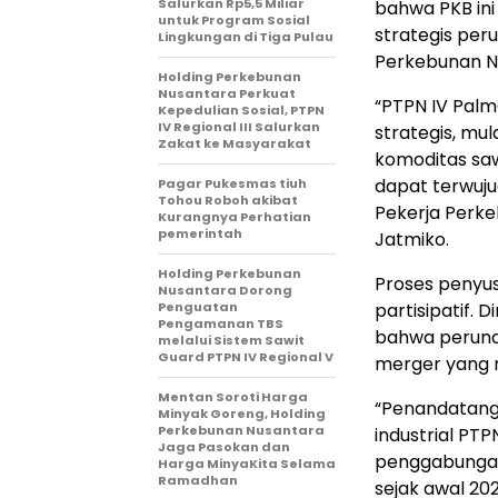
Salurkan Rp5,5 Miliar
bahwa PKB in
untuk Program Sosial
strategis per
Lingkungan di Tiga Pulau
Perkebunan N
Holding Perkebunan
Nusantara Perkuat
“PTPN IV Pal
Kepedulian Sosial, PTPN
IV Regional III Salurkan
strategis, mula
Zakat ke Masyarakat
komoditas saw
dapat terwuju
Pagar Pukesmas tiuh
Tohou Roboh akibat
Pekerja Perke
Kurangnya Perhatian
pemerintah
Jatmiko.
Holding Perkebunan
Proses penyus
Nusantara Dorong
Penguatan
partisipatif. 
Pengamanan TBS
bahwa perundi
melalui Sistem Sawit
Guard PTPN IV Regional V
merger yang m
Mentan Soroti Harga
“Penandatang
Minyak Goreng, Holding
Perkebunan Nusantara
industrial PT
Jaga Pasokan dan
penggabungan
Harga MinyaKita Selama
Ramadhan
sejak awal 20