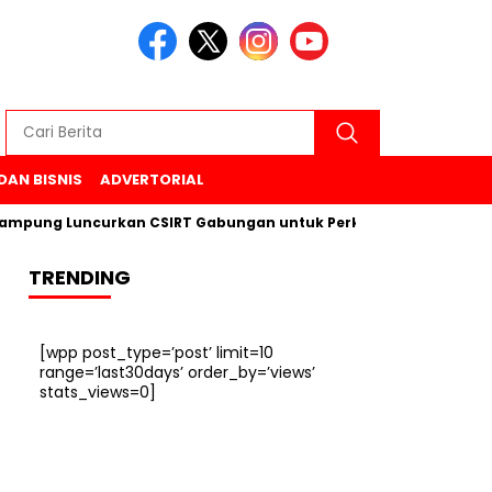
DAN BISNIS
ADVERTORIAL
g Luncurkan CSIRT Gabungan untuk Perkuat Keamanan Siber di 
TRENDING
[wpp post_type=’post’ limit=10
range=’last30days’ order_by=’views’
stats_views=0]