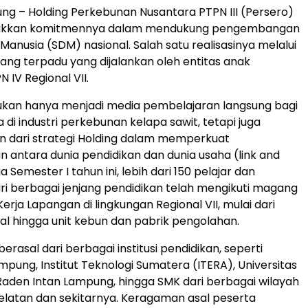
g – Holding Perkebunan Nusantara PTPN III (Persero)
jukkan komitmennya dalam mendukung pengembangan
anusia (SDM) nasional. Salah satu realisasinya melalui
g terpadu yang dijalankan oleh entitas anak
 IV Regional VII.
ukan hanya menjadi media pembelajaran langsung bagi
di industri perkebunan kelapa sawit, tetapi juga
n dari strategi Holding dalam memperkuat
 antara dunia pendidikan dan dunia usaha (link and
 Semester I tahun ini, lebih dari 150 pelajar dan
i berbagai jenjang pendidikan telah mengikuti magang
erja Lapangan di lingkungan Regional VII, mulai dari
al hingga unit kebun dan pabrik pengolahan.
erasal dari berbagai institusi pendidikan, seperti
mpung, Institut Teknologi Sumatera (ITERA), Universitas
N Raden Intan Lampung, hingga SMK dari berbagai wilayah
elatan dan sekitarnya. Keragaman asal peserta