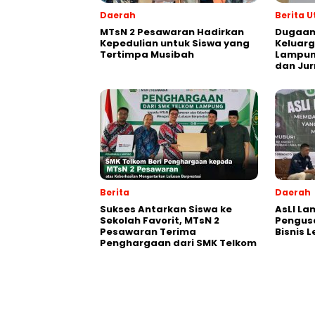
Daerah
Berita 
MTsN 2 Pesawaran Hadirkan
Dugaan
Kepedulian untuk Siswa yang
Keluarg
Tertimpa Musibah
Lampung
dan Jur
Berita
Daerah
Sukses Antarkan Siswa ke
AsLI L
Sekolah Favorit, MTsN 2
Pengus
Pesawaran Terima
Bisnis 
Penghargaan dari SMK Telkom