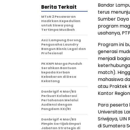
Bandar Lampun
Berita Terkait
terus menun
MTsN 2 Pesawaran
Sumber Daya M
Hadirkan Kepedulian
program magan
untuk Siswa yang
Tertimpa Musibah
usahanya, PTPN
AsLI Lampung Dorong
Program ini b
Pengusaha Laundry
Bangun Bisnis Legal dan
generasi muda 
Profesional
menjadi bagia
PK KNPI Marga Punduh
keterhubungan
Serahkan Bantuan
match). Hingga
kepada Korban
Kebakaran di Desa
mahasiswa dar
Kekatang
atau Praktek K
Danbrigif 4 Mar/BS
Kantor Region
Perkuat Kolaborasi
Pertahanan Melalui
Para peserta b
Audiensi dengan
Pangdam XXI/RI
Universitas La
Sriwijaya, UI
Danbrigif 4 Mar/BS
Pimpin Sertijab Empat
di Sumatera S
Jabatan Strategis di