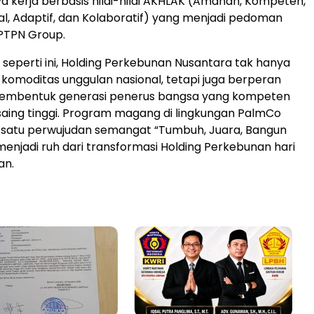
 kerja berbasis nilai-nilai AKHLAK (Amanah, Kompeten,
al, Adaptif, dan Kolaboratif) yang menjadi pedoman
 PTPN Group.
tif seperti ini, Holding Perkebunan Nusantara tak hanya
omoditas unggulan nasional, tetapi juga berperan
membentuk generasi penerus bangsa yang kompeten
aing tinggi. Program magang di lingkungan PalmCo
 satu perwujudan semangat “Tumbuh, Juara, Bangun
menjadi ruh dari transformasi Holding Perkebunan hari
an.