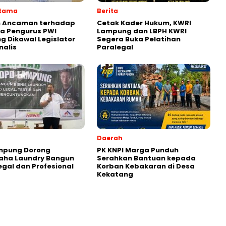
Utama
Berita
 Ancaman terhadap
Cetak Kader Hukum, KWRI
a Pengurus PWI
Lampung dan LBPH KWRI
 Dikawal Legislator
Segera Buka Pelatihan
nalis
Paralegal
Daerah
ampung Dorong
PK KNPI Marga Punduh
aha Laundry Bangun
Serahkan Bantuan kepada
Legal dan Profesional
Korban Kebakaran di Desa
Kekatang