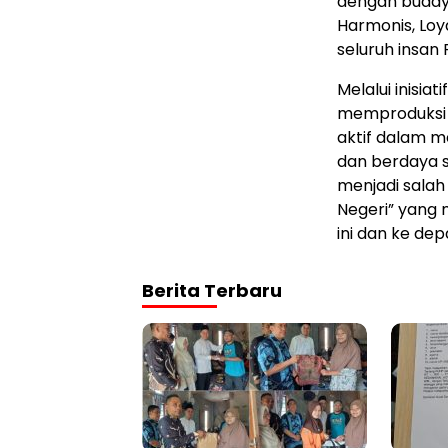
dengan budaya
Harmonis, Loy
seluruh insan
Melalui inisia
memproduksi k
aktif dalam 
dan berdaya s
menjadi salah
Negeri” yang 
ini dan ke dep
Berita Terbaru