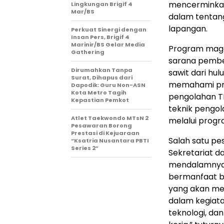
mencerminkan
Lingkungan Brigif 4
Mar/BS
dalam tentang 
lapangan.
Perkuat Sinergi dengan
Insan Pers, Brigif 4
Marinir/BS Gelar Media
Program magan
Gathering
sarana pembel
Dirumahkan Tanpa
sawit dari hu
Surat, Dihapus dari
memahami pro
Dapodik: Guru Non-ASN
Kota Metro Tagih
pengolahan TB
Kepastian Pemkot
teknik pengo
Atlet Taekwondo MTsN 2
melalui progr
Pesawaran Borong
Prestasi di Kejuaraan
Salah satu pe
“Ksatria Nusantara PBTI
Series 2”
Sekretariat d
mendalamnya t
bermanfaat b
yang akan men
dalam kegiat
teknologi, da