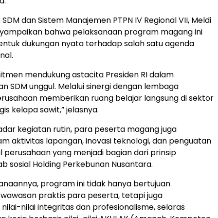
a.
 SDM dan Sistem Manajemen PTPN IV Regional VII, Meldi
yampaikan bahwa pelaksanaan program magang ini
ntuk dukungan nyata terhadap salah satu agenda
nal.
itmen mendukung astacita Presiden RI dalam
 SDM unggul. Melalui sinergi dengan lembaga
erusahaan memberikan ruang belajar langsung di sektor
gis kelapa sawit,” jelasnya.
kadar kegiatan rutin, para peserta magang juga
am aktivitas lapangan, inovasi teknologi, dan penguatan
sial perusahaan yang menjadi bagian dari prinsip
b sosial Holding Perkebunan Nusantara.
naannya, program ini tidak hanya bertujuan
awasan praktis para peserta, tetapi juga
ai-nilai integritas dan profesionalisme, selaras