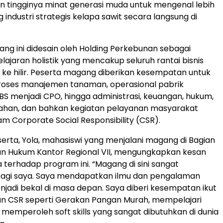
 tingginya minat generasi muda untuk mengenal lebih
industri strategis kelapa sawit secara langsung di
g ini didesain oleh Holding Perkebunan sebagai
ajaran holistik yang mencakup seluruh rantai bisnis
lu ke hilir. Peserta magang diberikan kesempatan untuk
ses manajemen tanaman, operasional pabrik
S menjadi CPO, hingga administrasi, keuangan, hukum,
lahan, dan bahkan kegiatan pelayanan masyarakat
am Corporate Social Responsibility (CSR).
serta, Yola, mahasiswi yang menjalani magang di Bagian
an Hukum Kantor Regional VII, mengungkapkan kesan
erhadap program ini. “Magang di sini sangat
agi saya. Saya mendapatkan ilmu dan pengalaman
jadi bekal di masa depan. Saya diberi kesempatan ikut
an CSR seperti Gerakan Pangan Murah, mempelajari
n memperoleh soft skills yang sangat dibutuhkan di dunia