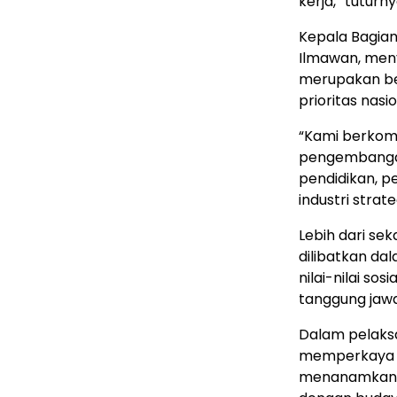
kerja,” tuturny
Kepala Bagian
Ilmawan, men
merupakan be
prioritas nasio
“Kami berkom
pengembangan
pendidikan, p
industri strate
Lebih dari se
dilibatkan dal
nilai-nilai so
tanggung jawa
Dalam pelaksa
memperkaya w
menanamkan nil