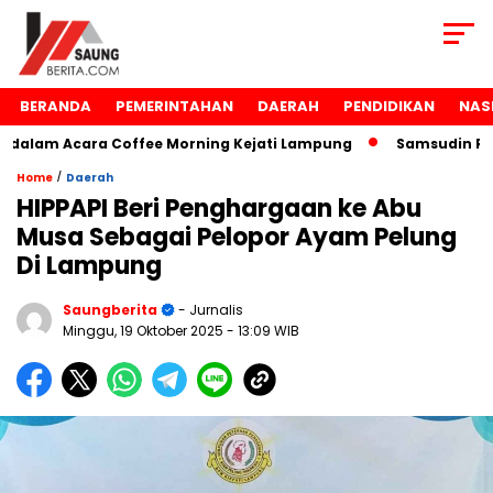
BERANDA
PEMERINTAHAN
DAERAH
PENDIDIKAN
NAS
lam Acara Coffee Morning Kejati Lampung
Samsudin Raih 
/
Home
Daerah
HIPPAPI Beri Penghargaan ke Abu
Musa Sebagai Pelopor Ayam Pelung
Di Lampung
Saungberita
- Jurnalis
Minggu, 19 Oktober 2025
- 13:09 WIB