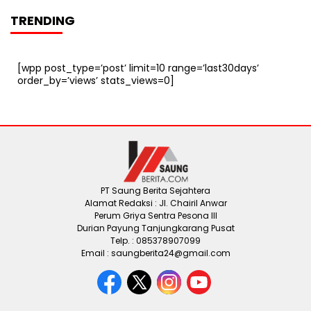
TRENDING
[wpp post_type=’post’ limit=10 range=’last30days’
order_by=’views’ stats_views=0]
PT Saung Berita Sejahtera
Alamat Redaksi : Jl. Chairil Anwar
Perum Griya Sentra Pesona III
Durian Payung Tanjungkarang Pusat
Telp. : 085378907099
Email : saungberita24@gmail.com