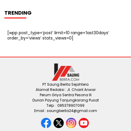
TRENDING
[wpp post_type=’post’ limit=10 range=’last30days’
order_by=’views’ stats_views=0]
PT Saung Berita Sejahtera
Alamat Redaksi : Jl. Chairil Anwar
Perum Griya Sentra Pesona III
Durian Payung Tanjungkarang Pusat
Telp. : 085378907099
Email : saungberita24@gmail.com