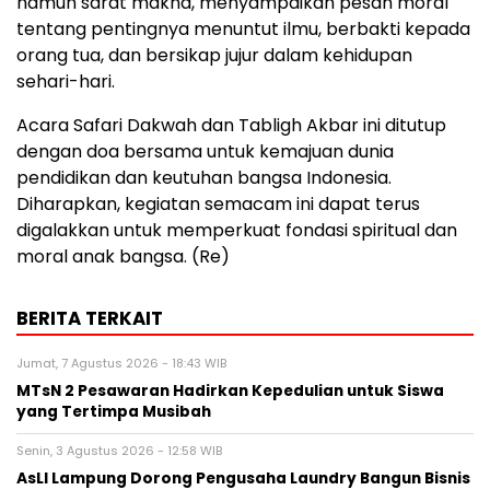
namun sarat makna, menyampaikan pesan moral
tentang pentingnya menuntut ilmu, berbakti kepada
orang tua, dan bersikap jujur dalam kehidupan
sehari-hari.
Acara Safari Dakwah dan Tabligh Akbar ini ditutup
dengan doa bersama untuk kemajuan dunia
pendidikan dan keutuhan bangsa Indonesia.
Diharapkan, kegiatan semacam ini dapat terus
digalakkan untuk memperkuat fondasi spiritual dan
moral anak bangsa. (Re)
BERITA TERKAIT
Jumat, 7 Agustus 2026 - 18:43 WIB
MTsN 2 Pesawaran Hadirkan Kepedulian untuk Siswa
yang Tertimpa Musibah
Senin, 3 Agustus 2026 - 12:58 WIB
AsLI Lampung Dorong Pengusaha Laundry Bangun Bisnis