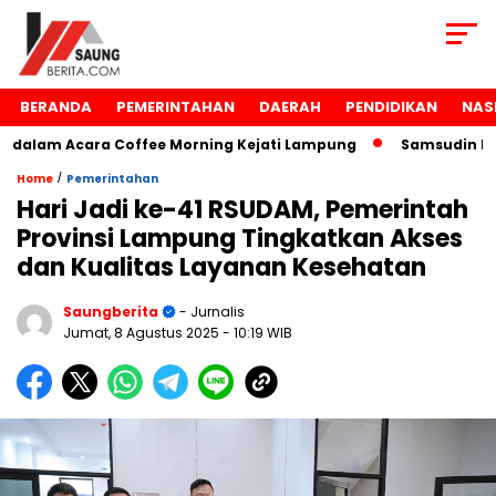
BERANDA
PEMERINTAHAN
DAERAH
PENDIDIKAN
NAS
lam Acara Coffee Morning Kejati Lampung
Samsudin Raih 
/
Home
Pemerintahan
Hari Jadi ke-41 RSUDAM, Pemerintah
Provinsi Lampung Tingkatkan Akses
dan Kualitas Layanan Kesehatan
Saungberita
- Jurnalis
Jumat, 8 Agustus 2025
- 10:19 WIB