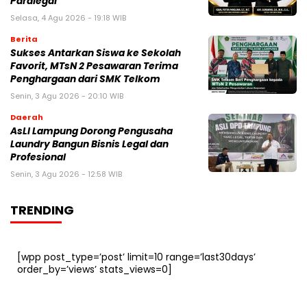
Paralegal
Selasa, 4 Agu 2026 - 19:18 WIB
Berita
Sukses Antarkan Siswa ke Sekolah
Favorit, MTsN 2 Pesawaran Terima
Penghargaan dari SMK Telkom
Senin, 3 Agu 2026 - 20:10 WIB
Daerah
AsLI Lampung Dorong Pengusaha
Laundry Bangun Bisnis Legal dan
Profesional
Senin, 3 Agu 2026 - 12:58 WIB
TRENDING
[wpp post_type=’post’ limit=10 range=’last30days’
order_by=’views’ stats_views=0]