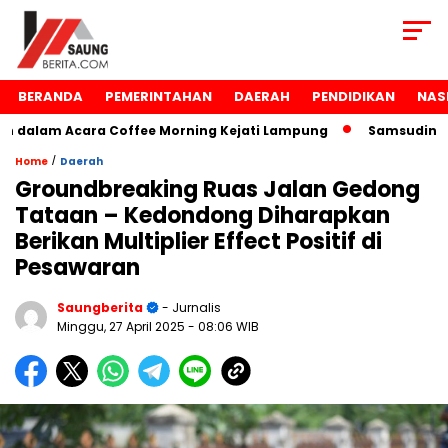
BERANDA
PEMERINTAHAN
DAERAH
PENDIDIKAN
NAS
alam Acara Coffee Morning Kejati Lampung
Samsudin Raih
/
Home
Daerah
Groundbreaking Ruas Jalan Gedong
Tataan – Kedondong Diharapkan
Berikan Multiplier Effect Positif di
Pesawaran
Saungberita
- Jurnalis
Minggu, 27 April 2025
- 08:06 WIB