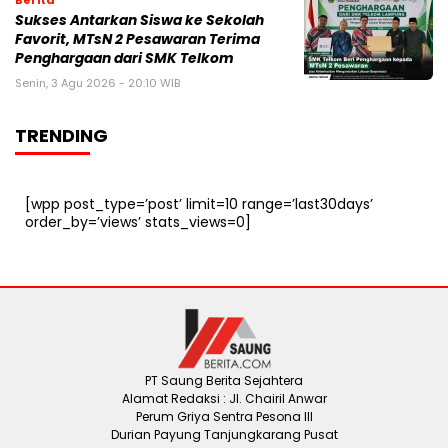
Sukses Antarkan Siswa ke Sekolah
Favorit, MTsN 2 Pesawaran Terima
Penghargaan dari SMK Telkom
Senin, 3 Agu 2026 - 20:10 WIB
TRENDING
[wpp post_type=’post’ limit=10 range=’last30days’
order_by=’views’ stats_views=0]
PT Saung Berita Sejahtera
Alamat Redaksi : Jl. Chairil Anwar
Perum Griya Sentra Pesona III
Durian Payung Tanjungkarang Pusat