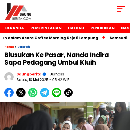
BERANDA
PEMERINTAHAN
DAERAH
PENDIDIKAN
NAS
 dalam Acara Coffee Morning Kejati Lampung
Samsudin Ra
/
Home
Daerah
Blusukan Ke Pasar, Nanda Indira
Sapa Pedagang Umbul Kluih
Saungberita
- Jurnalis
Sabtu, 10 Mei 2025
- 05:42 WIB