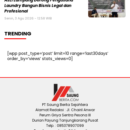
AsLI Lampung Dorong Pengusaha
Laundry Bangun Bisnis Legal dan
Profesional
Senin, 3 Agu 2026 - 12:58 WIB
TRENDING
[wpp post_type=’post’ limit=10 range=’last30days’
order_by=’views’ stats_views=0]
PT Saung Berita Sejahtera
Alamat Redaksi : Jl. Chairil Anwar
Perum Griya Sentra Pesona III
Durian Payung Tanjungkarang Pusat
Telp. : 085378907099