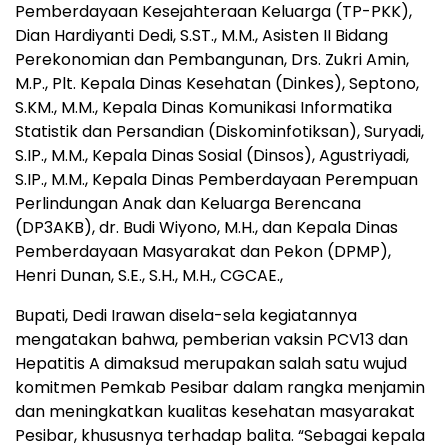
Pemberdayaan Kesejahteraan Keluarga (TP-PKK),
Dian Hardiyanti Dedi, S.ST., M.M., Asisten II Bidang
Perekonomian dan Pembangunan, Drs. Zukri Amin,
M.P., Plt. Kepala Dinas Kesehatan (Dinkes), Septono,
S.KM., M.M., Kepala Dinas Komunikasi Informatika
Statistik dan Persandian (Diskominfotiksan), Suryadi,
S.IP., M.M., Kepala Dinas Sosial (Dinsos), Agustriyadi,
S.IP., M.M., Kepala Dinas Pemberdayaan Perempuan
Perlindungan Anak dan Keluarga Berencana
(DP3AKB), dr. Budi Wiyono, M.H., dan Kepala Dinas
Pemberdayaan Masyarakat dan Pekon (DPMP),
Henri Dunan, S.E., S.H., M.H., CGCAE.,
Bupati, Dedi Irawan disela-sela kegiatannya
mengatakan bahwa, pemberian vaksin PCV13 dan
Hepatitis A dimaksud merupakan salah satu wujud
komitmen Pemkab Pesibar dalam rangka menjamin
dan meningkatkan kualitas kesehatan masyarakat
Pesibar, khususnya terhadap balita. “Sebagai kepala