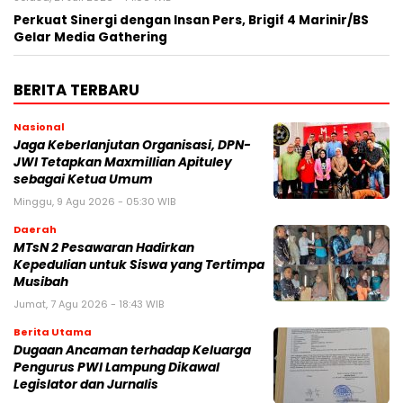
Perkuat Sinergi dengan Insan Pers, Brigif 4 Marinir/BS
Gelar Media Gathering
BERITA TERBARU
Nasional
Jaga Keberlanjutan Organisasi, DPN-
JWI Tetapkan Maxmillian Apituley
sebagai Ketua Umum
Minggu, 9 Agu 2026 - 05:30 WIB
Daerah
MTsN 2 Pesawaran Hadirkan
Kepedulian untuk Siswa yang Tertimpa
Musibah
Jumat, 7 Agu 2026 - 18:43 WIB
Berita Utama
Dugaan Ancaman terhadap Keluarga
Pengurus PWI Lampung Dikawal
Legislator dan Jurnalis