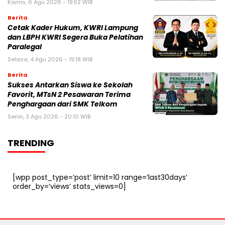
Kamis, 6 Agu 2026 - 19:52 WIB
Berita
Cetak Kader Hukum, KWRI Lampung
dan LBPH KWRI Segera Buka Pelatihan
Paralegal
Selasa, 4 Agu 2026 - 19:18 WIB
Berita
Sukses Antarkan Siswa ke Sekolah
Favorit, MTsN 2 Pesawaran Terima
Penghargaan dari SMK Telkom
Senin, 3 Agu 2026 - 20:10 WIB
TRENDING
[wpp post_type=’post’ limit=10 range=’last30days’
order_by=’views’ stats_views=0]