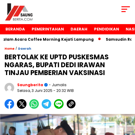
BERANDA
PEMERINTAHAN
DAERAH
PENDIDIKAN
NAS
am Acara Coffee Morning Kejati Lampung
Samsudin Raih P
/
Home
Daerah
BERTOLAK KE UPTD PUSKESMAS
NGARAS, BUPATI DEDI IRAWAN
TINJAU PEMBERIAN VAKSINASI
Saungberita
- Jurnalis
Selasa, 3 Juni 2025
- 20:32 WIB