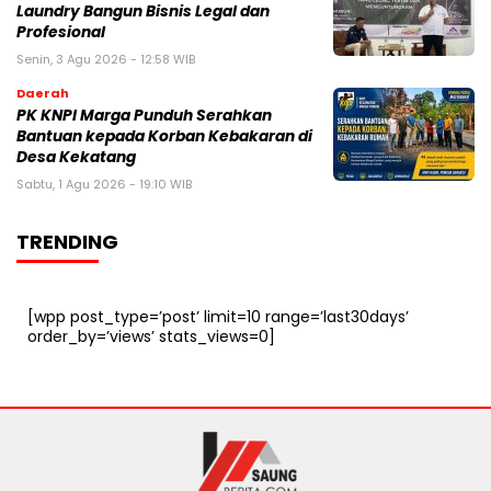
Laundry Bangun Bisnis Legal dan
Profesional
Senin, 3 Agu 2026 - 12:58 WIB
Daerah
PK KNPI Marga Punduh Serahkan
Bantuan kepada Korban Kebakaran di
Desa Kekatang
Sabtu, 1 Agu 2026 - 19:10 WIB
TRENDING
[wpp post_type=’post’ limit=10 range=’last30days’
order_by=’views’ stats_views=0]