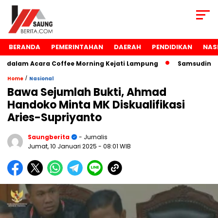
BERANDA
PEMERINTAHAN
DAERAH
PENDIDIKAN
NAS
alam Acara Coffee Morning Kejati Lampung
Samsudin Raih
/
Home
Nasional
Bawa Sejumlah Bukti, Ahmad
Handoko Minta MK Diskualifikasi
Aries-Supriyanto
Saungberita
- Jurnalis
Jumat, 10 Januari 2025
- 08:01 WIB